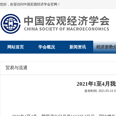
您好，欢迎访问中国宏观经济学会官网！
网站首页
学会概况
新闻资讯
经济形势
学会介绍
新闻动态
经济数据概
贸易与流通
学术委员会
党建动态
数说经济
2021年1至4
学会领导
学会动态
经济运行与
发布时间: 2021-05-14 10
组织机构
会员动态
产业发展
法律顾问
地方动态
创新高技术产