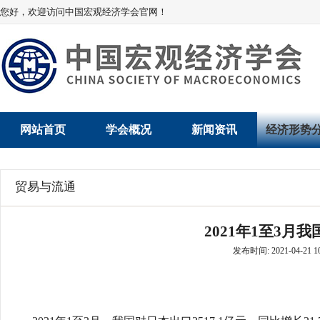
您好，欢迎访问中国宏观经济学会官网！
网站首页
学会概况
新闻资讯
经济形势
学会介绍
新闻动态
经济数据概
贸易与流通
学术委员会
党建动态
数说经济
2021年1至3月
学会领导
学会动态
经济运行与
发布时间: 2021-04-21 10
组织机构
会员动态
产业发展
法律顾问
地方动态
创新高技术产