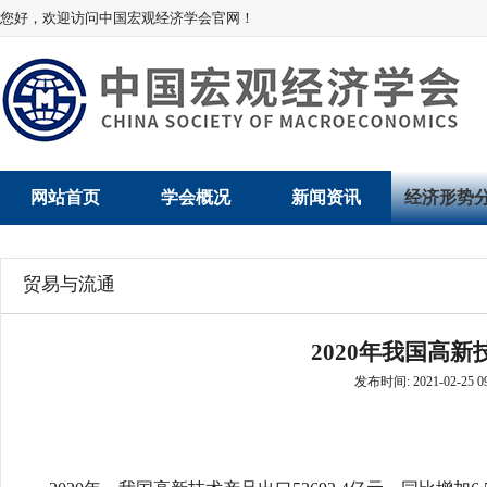
您好，欢迎访问中国宏观经济学会官网！
网站首页
学会概况
新闻资讯
经济形势
学会介绍
新闻动态
经济数据概
贸易与流通
学术委员会
党建动态
数说经济
2020年我国高
学会领导
学会动态
经济运行与
发布时间: 2021-02-25 09
组织机构
会员动态
产业发展
法律顾问
地方动态
创新高技术产