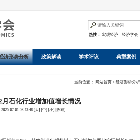
热搜：
宏观经济
经济学会
经济形势分析
政策解读
学术评议
典型案例
经济数据概览
发展改革令
优秀改革案例
地方政府
当前位置：
网站首页
>
经济形势分析
数说经济
规范性文件
世界一流企业
国有企业
1—2月石化行业增加值增长情况
经济运行与调节
规划文本
优秀论文著作
民营企业
025-07-01 08:43:48
[大]
[中]
[小]
[
收藏
]
产业发展
公告
创新高技术产业运
通知