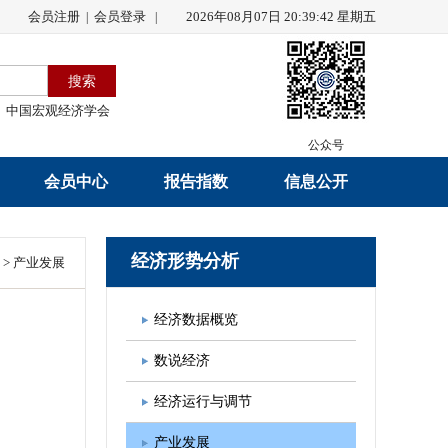
会员注册
会员登录
2026年08月07日 20:39:43 星期五
|
|
中国宏观经济学会
公众号
会员中心
报告指数
信息公开
会员名录
研究报告
学会章程
经济形势分析
>
产业发展
会员注册
学会会刊
年度工作报告
经济数据概览
入会申请
数据解读
财务工作报告
数说经济
会员管理办法
指数发布
新闻发言人制度
经济运行与调节
中宏通讯
学术自律制度
产业发展