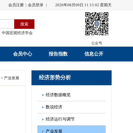
会员注册
会员登录
2026年08月09日 11:15:02 星期天
|
|
中国宏观经济学会
公众号
会员中心
报告指数
信息公开
会员名录
研究报告
学会章程
经济形势分析
>
产业发展
会员注册
学会会刊
年度工作报告
经济数据概览
入会申请
数据解读
财务工作报告
数说经济
会员管理办法
指数发布
新闻发言人制度
经济运行与调节
中宏通讯
学术自律制度
产业发展