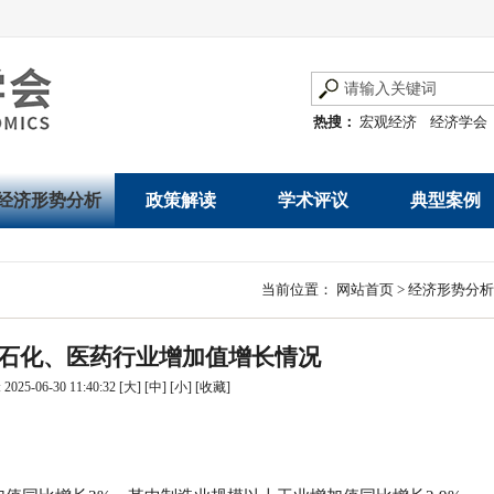
热搜：
宏观经济
经济学会
经济形势分析
政策解读
学术评议
典型案例
经济数据概览
发展改革令
优秀改革案例
地方政府
当前位置：
网站首页
>
经济形势分析
数说经济
规范性文件
世界一流企业
国有企业
3月石化、医药行业增加值增长情况
经济运行与调节
规划文本
优秀论文著作
民营企业
025-06-30 11:40:32
[大]
[中]
[小]
[
收藏
]
产业发展
公告
创新高技术产业运
通知