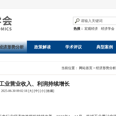
热搜：
宏观经济
经济学会
经济形势分析
政策解读
学术评议
典型案例
经济数据概览
发展改革令
优秀改革案例
地方政府
当前位置：
网站首页
>
经济形势分析
数说经济
规范性文件
世界一流企业
国有企业
机械工业营业收入、利润持续增长
经济运行与调节
规划文本
优秀论文著作
民营企业
025-06-30 09:02:18
[大]
[中]
[小]
[
收藏
]
产业发展
公告
创新高技术产业运
通知