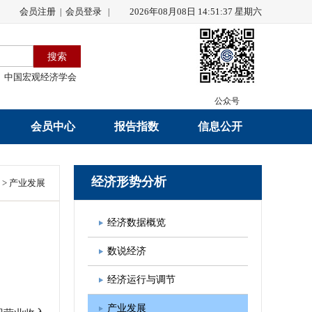
会员注册
会员登录
2026年08月08日 14:51:37 星期六
|
|
中国宏观经济学会
公众号
会员中心
报告指数
信息公开
会员名录
研究报告
学会章程
经济形势分析
>
产业发展
会员注册
学会会刊
年度工作报告
经济数据概览
入会申请
数据解读
财务工作报告
数说经济
会员管理办法
指数发布
新闻发言人制度
经济运行与调节
中宏通讯
学术自律制度
产业发展