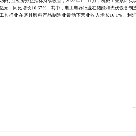
以来行业经济效益指标持续改善，2022年1—11月，机械工业累计实
行
.62万亿元，同比增长10.67%。其中，电工电器行业在储能和光伏设备
贸易与流通
政策图解
，机床工具行业在磨具磨料产品制造业带动下营业收入增长16.1%、利
价格指数
<