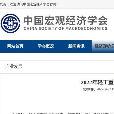
您好，欢迎访问中国宏观经济学会官网！
网站首页
学会概况
新闻资讯
经济形势
学会介绍
新闻动态
经济数据概
产业发展
学术委员会
党建动态
数说经济
2022年轻工
学会领导
学会动态
经济运行与
发布时间: 2025-06-27 15
组织机构
会员动态
产业发展
法律顾问
地方动态
创新高技术产