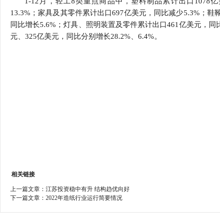
1-12月，轻工8类重点商品中，塑料制品累计出口1078
行
13.3%；家具及其零件累计出口697亿美元，同比减少5.3%；鞋
学会章程
贸易与流
同比增长5.6%；灯具、照明装置及零件累计出口461亿美元，同
元、325亿美元，同比分别增长28.2%、6.4%。
特邀研究员
价格指数
相关链接
上一篇文章：
江苏投资稳中有升 结构趋优向好
下一篇文章：
2022年造纸行业运行简要情况