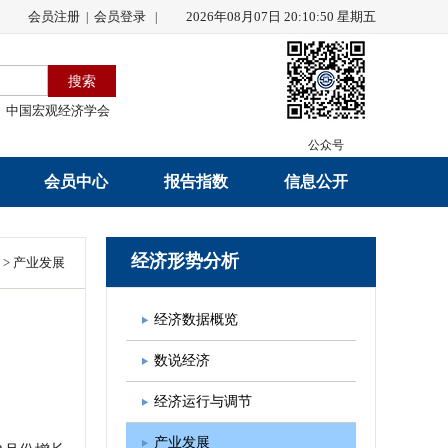
会员注册
会员登录
2026年08月07日 20:10:50 星期五
|
|
中国宏观经济学会
公众号
会员中心
报告指数
信息公开
会员名录
研究报告
学会章程
经济形势分析
>
产业发展
会员注册
学会会刊
年度工作报告
经济数据概览
入会申请
数据解读
财务工作报告
数说经济
会员管理办法
指数发布
新闻发言人制度
经济运行与调节
中宏通讯
学术自律制度
产业发展