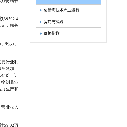
8月份增长
图书出版
学会发展规划
创新高技术产业运行
9792.4
贸易与流通
6亿元，增长
价格指数
电力、热力、
主要行业利
和压延加工
45倍，计
矿物制品业
、热力生产和
%；营业收入
59.02万