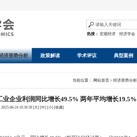
热搜：
宏观经济
经济学会
经济形势分析
政策解读
学术评议
典型案例
经济数据概览
发展改革令
优秀改革案例
地方政府
当前位置：
网站首页
>
经济形势分析
数说经济
规范性文件
世界一流企业
国有企业
工业企业利润同比增长49.5% 两年平均增长19.5%
经济运行与调节
规划文本
优秀论文著作
民营企业
025-06-24 10:30:58
[大]
[中]
[小]
[
收藏
]
产业发展
公告
创新高技术产业运
通知