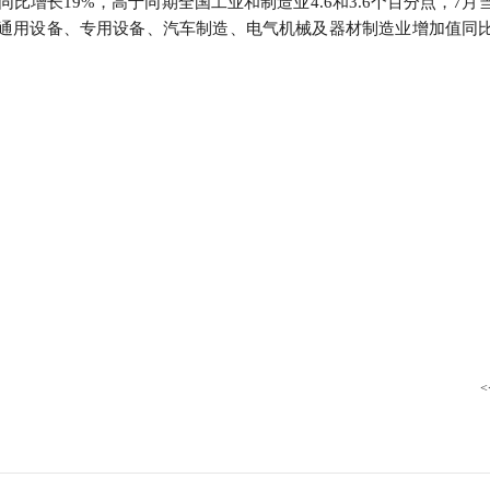
比增长19%，高于同期全国工业和制造业4.6和3.6个百分点，7月
行
，通用设备、专用设备、汽车制造、电气机械及器材制造业增加值同
贸易与流通
政策图解
。
价格指数
<