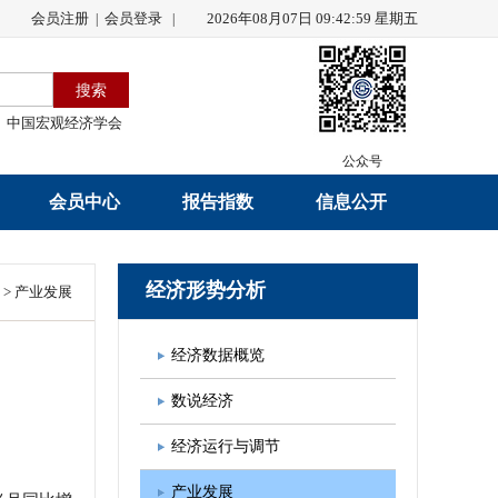
会员注册
会员登录
2026年08月07日 09:42:59 星期五
|
|
中国宏观经济学会
公众号
会员中心
报告指数
信息公开
会员名录
研究报告
学会章程
经济形势分析
>
产业发展
会员注册
学会会刊
年度工作报告
经济数据概览
入会申请
数据解读
财务工作报告
数说经济
会员管理办法
指数发布
新闻发言人制度
经济运行与调节
中宏通讯
学术自律制度
产业发展