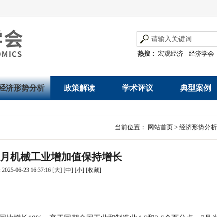
热搜：
宏观经济
经济学会
经济形势分析
政策解读
学术评议
典型案例
经济数据概览
发展改革令
优秀改革案例
地方政府
当前位置：
网站首页
>
经济形势分析
数说经济
规范性文件
世界一流企业
国有企业
1-7月机械工业增加值保持增长
经济运行与调节
规划文本
优秀论文著作
民营企业
025-06-23 16:37:16
[大]
[中]
[小]
[
收藏
]
产业发展
公告
创新高技术产业运
通知