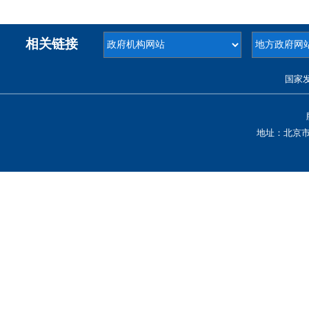
相关链接
国家
地址：北京市