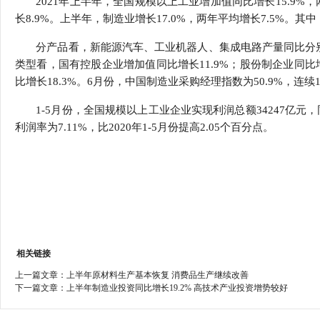
2021年上半年，全国规模以上工业增加值同比增长15.9%
行
长8.9%。上半年，制造业增长17.0%，两年平均增长7.5%。其
学会章程
贸易与流
分产品看，新能源汽车、工业机器人、集成电路产量同比分别增长2
特邀研究员
价格指数
类型看，国有控股企业增加值同比增长11.9%；股份制企业同比增
比增长18.3%。6月份，中国制造业采购经理指数为50.9%，连
1-5月份，全国规模以上工业企业实现利润总额34247亿元，
利润率为7.11%，比2020年1-5月份提高2.05个百分点。
相关链接
上一篇文章：
上半年原材料生产基本恢复 消费品生产继续改善
下一篇文章：
上半年制造业投资同比增长19.2% 高技术产业投资增势较好