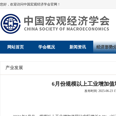
您好，欢迎访问中国宏观经济学会官网！
网站首页
学会概况
新闻资讯
经济形势
学会介绍
新闻动态
经济数据概
产业发展
学术委员会
党建动态
数说经济
6月份规模以上工业增加值增长
学会领导
学会动态
经济运行与
发布时间: 2025-06-23 15
组织机构
会员动态
产业发展
法律顾问
地方动态
创新高技术产