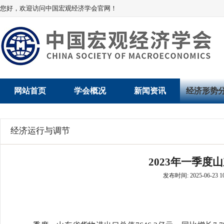
您好，欢迎访问中国宏观经济学会官网！
网站首页
学会概况
新闻资讯
经济形势
学会介绍
新闻动态
经济数据概
经济运行与调节
学术委员会
党建动态
数说经济
2023年一季度
学会领导
学会动态
经济运行与
发布时间: 2025-06-23 10
组织机构
会员动态
产业发展
法律顾问
地方动态
创新高技术产