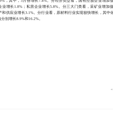
9%，其中，3月份增长7.4%。分经济类型看，国有控股企业增加
行
资企业增长1.8%；私营企业增长5.8%。分三大门类看，采矿业增加
贸易与流通
政策图解
水生产和供应业增长3.1%。分行业看，原材料行业实现较快增长，其中
增长8.9%和16.2%。
价格指数
<