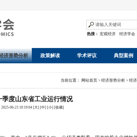
热搜：
宏观经济
经济学会
经济形势分析
政策解读
学术评议
典型案例
经济数据概览
发展改革令
优秀改革案例
地方政府
当前位置：
网站首页
>
经济形势分析
>
经济
数说经济
规范性文件
世界一流企业
国有企业
年一季度山东省工业运行情况
经济运行与调节
规划文本
优秀论文著作
民营企业
025-06-23 10:19:04
[大]
[中]
[小]
[
收藏
]
产业发展
公告
创新高技术产业运
通知