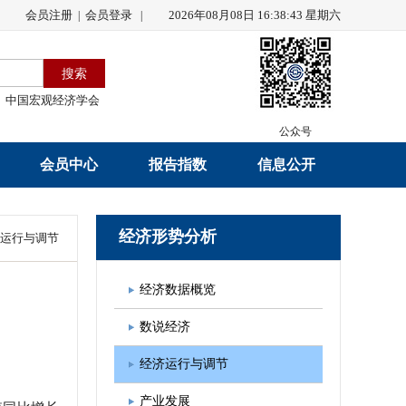
会员注册
会员登录
2026年08月08日 16:38:43 星期六
|
|
中国宏观经济学会
公众号
会员中心
报告指数
信息公开
会员名录
研究报告
学会章程
经济形势分析
运行与调节
会员注册
学会会刊
年度工作报告
经济数据概览
入会申请
数据解读
财务工作报告
数说经济
会员管理办法
指数发布
新闻发言人制度
经济运行与调节
中宏通讯
学术自律制度
产业发展