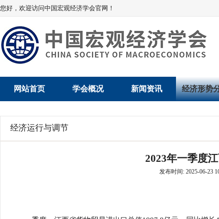
您好，欢迎访问中国宏观经济学会官网！
网站首页
学会概况
新闻资讯
经济形势
学会介绍
新闻动态
经济数据概
经济运行与调节
学术委员会
党建动态
数说经济
2023年一季度
学会领导
学会动态
经济运行与
发布时间: 2025-06-23 10
组织机构
会员动态
产业发展
法律顾问
地方动态
创新高技术产