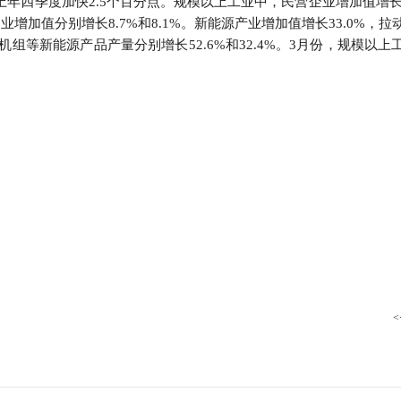
上年四季度加快2.5个百分点。规模以上工业中，民营企业增加值增长5
行
业增加值分别增长8.7%和8.1%。新能源产业增加值增长33.0%，拉
贸易与流通
政策图解
组等新能源产品产量分别增长52.6%和32.4%。3月份，规模以上
价格指数
<