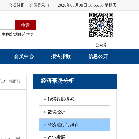
会员注册
会员登录
2026年08月09日 10:56:56 星期天
|
|
中国宏观经济学会
公众号
会员中心
报告指数
信息公开
会员名录
研究报告
学会章程
经济形势分析
运行与调节
会员注册
学会会刊
年度工作报告
经济数据概览
入会申请
数据解读
财务工作报告
数说经济
会员管理办法
指数发布
新闻发言人制度
经济运行与调节
中宏通讯
学术自律制度
产业发展