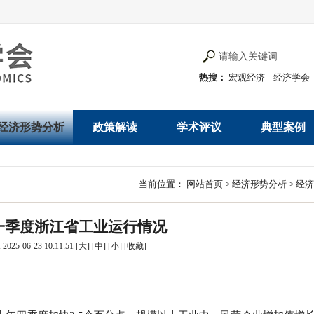
热搜：
宏观经济
经济学会
经济形势分析
政策解读
学术评议
典型案例
经济数据概览
发展改革令
优秀改革案例
地方政府
当前位置：
网站首页
>
经济形势分析
>
经济
数说经济
规范性文件
世界一流企业
国有企业
年一季度浙江省工业运行情况
经济运行与调节
规划文本
优秀论文著作
民营企业
025-06-23 10:11:51
[大]
[中]
[小]
[
收藏
]
产业发展
公告
创新高技术产业运
通知