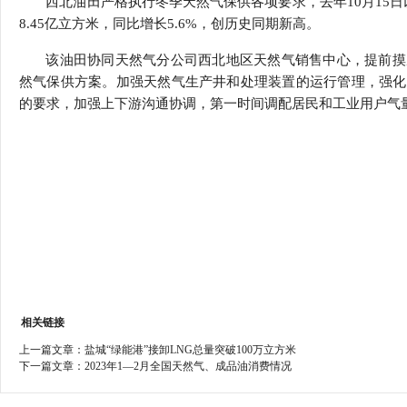
西北油田严格执行冬季天然气保供各项要求，去年10月15
行
8.45亿立方米，同比增长5.6%，创历史同期新高。
学会章程
贸易与流
该油田协同天然气分公司西北地区天然气销售中心，提前摸
特邀研究员
价格指数
然气保供方案。加强天然气生产井和处理装置的运行管理，强化
的要求，加强上下游沟通协调，第一时间调配居民和工业用户气
相关链接
上一篇文章：
盐城“绿能港”接卸LNG总量突破100万立方米
下一篇文章：
2023年1—2月全国天然气、成品油消费情况