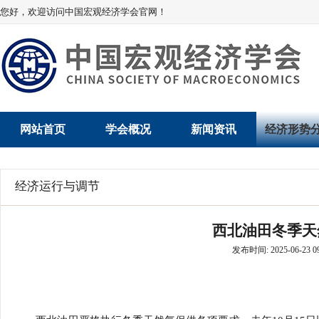
您好，欢迎访问中国宏观经济学会官网！
网站首页
学会概况
新闻资讯
经济形势
学会介绍
新闻动态
经济数据概
经济运行与调节
学术委员会
党建动态
数说经济
西北油田冬季天
学会领导
学会动态
经济运行与
发布时间: 2025-06-23 09
组织机构
会员动态
产业发展
法律顾问
地方动态
创新高技术产