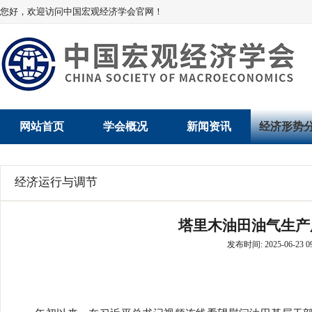
您好，欢迎访问中国宏观经济学会官网！
网站首页
学会概况
新闻资讯
经济形势
学会介绍
新闻动态
经济数据概
经济运行与调节
学术委员会
党建动态
数说经济
塔里木油田油气生产
学会领导
学会动态
经济运行与
发布时间: 2025-06-23 09
组织机构
会员动态
产业发展
法律顾问
地方动态
创新高技术产