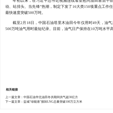
年初以来，在习近平总书记视频连线看望慰问油田基层干部
行
动、站排头、当先锋”热潮，制定下发了16大类150项重点工
学会章程
贸易与流
最快速度突破500万吨。
特邀研究员
价格指数
截至2月18日，中国石油塔里木油田今年仅用时49天，油气
500万吨油气用时最短纪录。目前，油气日产保持在10万吨水平
相关链接
上一篇文章：
中国石油华北油田冬供期间供气超30亿方
下一篇文章：
盐城“绿能港”接卸LNG总量突破100万立方米