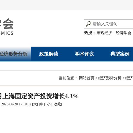
热搜：
宏观经济
经济学会
经济形势分析
政策解读
学术评议
典型案例
经济数据概览
发展改革令
优秀改革案例
地方政府
当前位置：
网站首页
>
经济形势分析
>
经济
数说经济
规范性文件
世界一流企业
国有企业
-2月上海固定资产投资增长4.3%
经济运行与调节
规划文本
优秀论文著作
民营企业
025-06-20 17:19:02
[大]
[中]
[小]
[
收藏
]
产业发展
公告
创新高技术产业运
通知