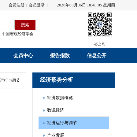
会员注册
会员登录
2026年08月06日 18:40:06 星期四
|
|
中国宏观经济学会
公众号
会员中心
报告指数
信息公开
会员名录
研究报告
学会章程
经济形势分析
运行与调节
会员注册
学会会刊
年度工作报告
经济数据概览
入会申请
数据解读
财务工作报告
数说经济
会员管理办法
指数发布
新闻发言人制度
经济运行与调节
中宏通讯
学术自律制度
产业发展