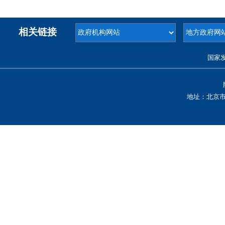
相关链接
国家
地址：北京市