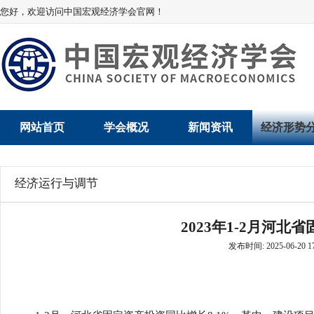
您好，欢迎访问中国宏观经济学会官网！
网站首页
学会概况
新闻资讯
经济形势
学会介绍
新闻动态
经济数据概
经济运行与调节
学术委员会
党建动态
数说经济
2023年1-2月河北
学会领导
学会动态
经济运行与
发布时间: 2025-06-20 17
组织机构
会员动态
产业发展
法律顾问
地方动态
创新高技术产