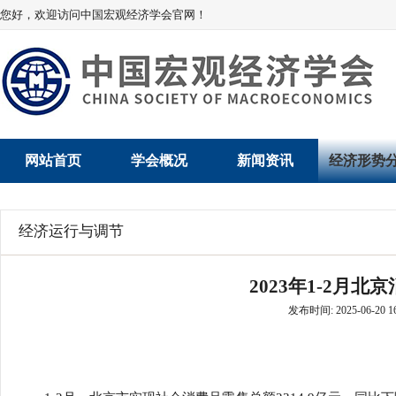
您好，欢迎访问中国宏观经济学会官网！
网站首页
学会概况
新闻资讯
经济形势
学会介绍
新闻动态
经济数据概
经济运行与调节
学术委员会
党建动态
数说经济
2023年1-2月
学会领导
学会动态
经济运行与
发布时间: 2025-06-20 16
组织机构
会员动态
产业发展
法律顾问
地方动态
创新高技术产