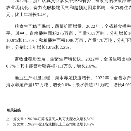
2022年，浙江认真贯彻落实中央和省委、省政府的决策部
行
农业现代化，奋力克服极端天气和超预期因素影响，全力稳住农
学会章程
贸易与流
元，比上年增长3.4%。
特邀研究员
价格指数
粮食生产稳产保供，蔬菜扩面增量。2022年，全省粮食播种面
平。其中，春粮播种面积275万亩，产量73.1万吨，分别增长10
10.9%和11.7%；秋粮播种面积1086万亩，产量478万吨，分别
吨，分别比上年增长1.0%和2.2%。
畜牧业稳步发展，生猪生产增长快。2022年，全省生猪出栏8
0.7%；其中能繁母猪存栏71.1万头，增长2.6%。
渔业生产明显回暖，海水养殖快速增长。2022年，全省水产
海水养殖产量152万吨，增长9.0%；淡水养殖131万吨，增长4.0
相关链接
上一篇文章：
2022年江苏省居民人均可支配收入增长5.0%
下一篇文章：
2022年浙江省规模以上工业增加值增长4.2%