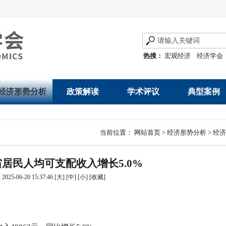
热搜：
宏观经济
经济学会
经济形势分析
政策解读
学术评议
典型案例
经济数据概览
发展改革令
优秀改革案例
地方政府
当前位置：
网站首页
>
经济形势分析
>
经济
数说经济
规范性文件
世界一流企业
国有企业
省居民人均可支配收入增长5.0%
经济运行与调节
规划文本
优秀论文著作
民营企业
025-06-20 15:37:46
[大]
[中]
[小]
[
收藏
]
产业发展
公告
创新高技术产业运
通知