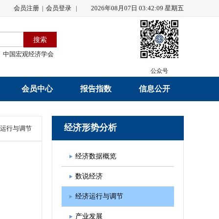
会员注册
会员登录
2026年08月07日 03:42:09 星期五
|
|
中国宏观经济学会
公众号
会员中心
报告指数
信息公开
会员名录
研究报告
学会章程
经济形势分析
运行与调节
会员注册
学会会刊
年度工作报告
经济数据概览
入会申请
数据解读
财务工作报告
数说经济
会员管理办法
指数发布
新闻发言人制度
经济运行与调节
中宏通讯
学术自律制度
产业发展