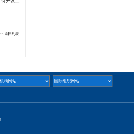
％；待开发土
<< 返回列表
8