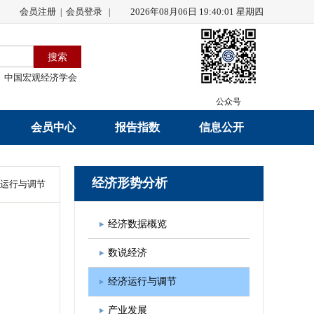
会员注册
会员登录
2026年08月06日 19:40:02 星期四
|
|
中国宏观经济学会
公众号
会员中心
报告指数
信息公开
会员名录
研究报告
学会章程
经济形势分析
运行与调节
会员注册
学会会刊
年度工作报告
经济数据概览
入会申请
数据解读
财务工作报告
数说经济
会员管理办法
指数发布
新闻发言人制度
经济运行与调节
中宏通讯
学术自律制度
产业发展