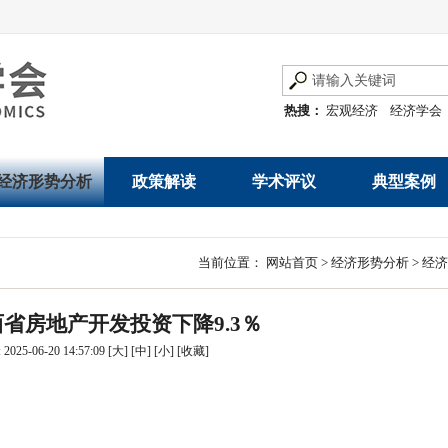
热搜：
宏观经济
经济学会
经济形势分析
政策解读
学术评议
典型案例
经济数据概览
发展改革令
优秀改革案例
地方政府
当前位置：
网站首页
>
经济形势分析
>
经济
数说经济
规范性文件
世界一流企业
国有企业
山西省房地产开发投资下降9.3％
经济运行与调节
规划文本
优秀论文著作
民营企业
025-06-20 14:57:09
[大]
[中]
[小]
[
收藏
]
产业发展
公告
创新高技术产业运
通知