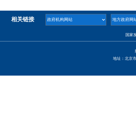
相关链接
国家
地址：北京市