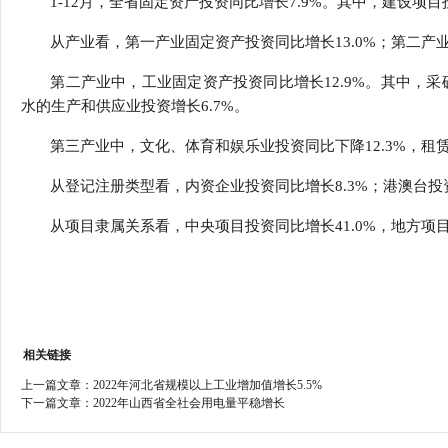
1-12月，全省固定资产投资同比增长7.9%。其中，建设项目投
行
学会章程
贸易与流
从产业看，第一产业固定资产投资同比增长13.0%；第二产业投
特邀研究员
价格指数
第二产业中，工业固定资产投资同比增长12.9%。其中，采矿
水的生产和供应业投资增长6.7%。
第三产业中，文化、体育和娱乐业投资同比下降12.3%，租赁
从登记注册类型看，内资企业投资同比增长8.3%；港澳台投资增
从项目隶属关系看，中央项目投资同比增长41.0%，地方项目
相关链接
上一篇文章：
2022年河北省规模以上工业增加值增长5.5%
下一篇文章：
2022年山西省全社会用电量平稳增长