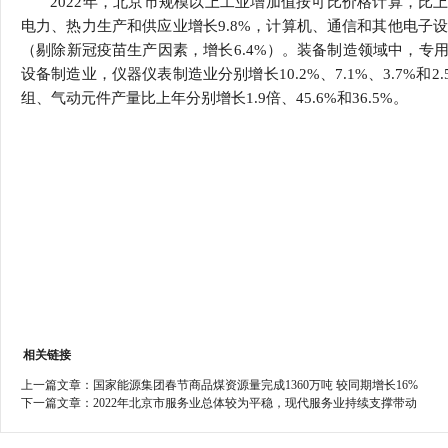
2022年，北京市规模以上工业增加值按可比价格计算，比上
行
电力、热力生产和供应业增长9.8%，计算机、通信和其他电子设备
学会章程
贸易与流
（剔除新冠疫苗生产因素，增长6.4%）。装备制造领域中，专
设备制造业，仪器仪表制造业分别增长10.2%、7.1%、3.7
特邀研究员
价格指数
组、气动元件产量比上年分别增长1.9倍、45.6%和36.5%。
相关链接
上一篇文章：
国家能源集团春节商品煤资源量完成1360万吨 较同期增长16%
下一篇文章：
2022年北京市服务业总体较为平稳，现代服务业持续支撑带动