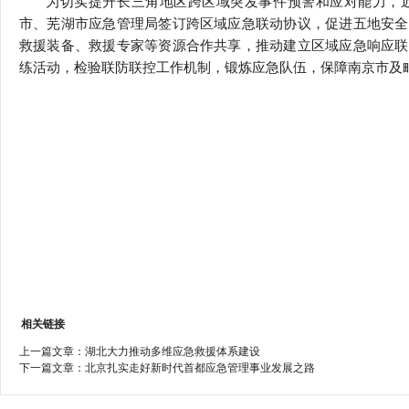
为切实提升长三角地区跨区域突发事件预警和应对能力，
行
市、芜湖市应急管理局签订跨区域应急联动协议，促进五地安全
学会章程
贸易与流
救援装备、救援专家等资源合作共享，推动建立区域应急响应联
练活动，检验联防联控工作机制，锻炼应急队伍，保障南京市及
特邀研究员
价格指数
相关链接
上一篇文章：
湖北大力推动多维应急救援体系建设
下一篇文章：
北京扎实走好新时代首都应急管理事业发展之路