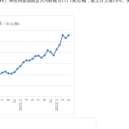
）布伦特原油期货月均价格为111.1美元/桶，较上月上涨5.0%。美
行
贸易与流通
政策图解
价格指数