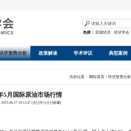
热搜：
宏观经济
经济学会
经济形势分析
政策解读
学术评议
典型案例
经济数据概览
发展改革令
优秀改革案例
地方政府
当前位置：
网站首页
>
经济形势分析
数说经济
规范性文件
世界一流企业
国有企业
2年5月国际原油市场行情
经济运行与调节
规划文本
优秀论文著作
民营企业
025-06-17 10:13:47
[大]
[中]
[小]
[
收藏
]
产业发展
公告
创新高技术产业运
通知