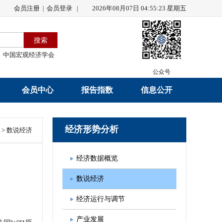
会员注册
会员登录
2026年08月07日 04:55:23 星期五
|
|
中国宏观经济学会
公众号
会员中心
报告指数
信息公开
会员名录
研究报告
学会章程
经济形势分析
>
数说经济
会员注册
学会会刊
年度工作报告
经济数据概览
入会申请
数据解读
财务工作报告
数说经济
会员管理办法
指数发布
新闻发言人制度
经济运行与调节
中宏通讯
学术自律制度
产业发展