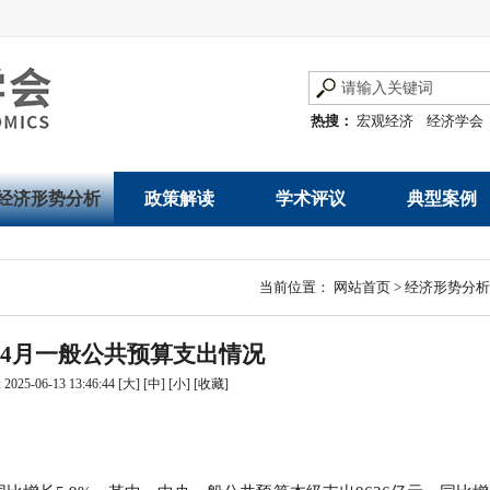
热搜：
宏观经济
经济学会
经济形势分析
政策解读
学术评议
典型案例
经济数据概览
发展改革令
优秀改革案例
地方政府
当前位置：
网站首页
>
经济形势分析
数说经济
规范性文件
世界一流企业
国有企业
年1-4月一般公共预算支出情况
经济运行与调节
规划文本
优秀论文著作
民营企业
025-06-13 13:46:44
[大]
[中]
[小]
[
收藏
]
产业发展
公告
创新高技术产业运
通知