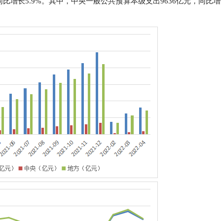
，同比增长5.9%。其中，中央一般公共预算本级支出9636亿元，同比增
行
贸易与流通
政策图解
价格指数