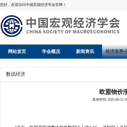
您好，欢迎访问中国宏观经济学会官网！
网站首页
学会概况
新闻资讯
经济形势
学会介绍
新闻动态
经济数据概
数说经济
学术委员会
党建动态
数说经济
欧盟物价
学会领导
学会动态
经济运行与
发布时间: 2025-06-12 10
组织机构
会员动态
产业发展
法律顾问
地方动态
创新高技术产