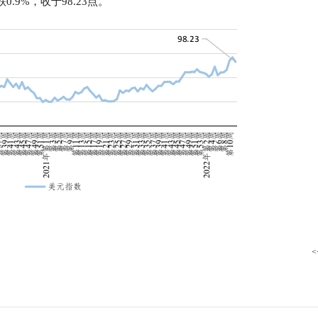
.9%，收于98.23点。
行
贸易与流通
政策图解
价格指数
<