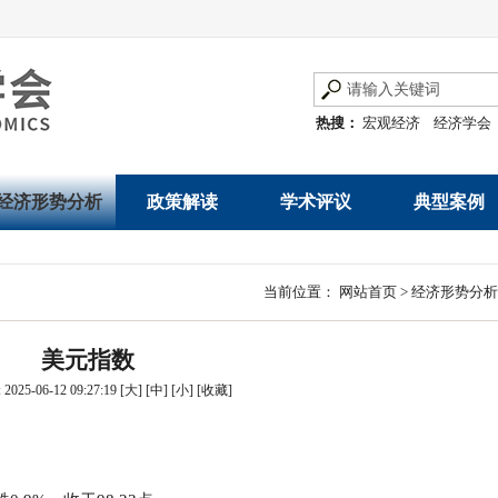
热搜：
宏观经济
经济学会
经济形势分析
政策解读
学术评议
典型案例
经济数据概览
发展改革令
优秀改革案例
地方政府
当前位置：
网站首页
>
经济形势分析
数说经济
规范性文件
世界一流企业
国有企业
美元指数
经济运行与调节
规划文本
优秀论文著作
民营企业
025-06-12 09:27:19
[大]
[中]
[小]
[
收藏
]
产业发展
公告
创新高技术产业运
通知