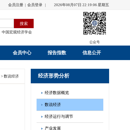
会员注册
会员登录
2026年08月07日 22:19:07 星期五
|
|
中国宏观经济学会
公众号
会员中心
报告指数
信息公开
会员名录
研究报告
学会章程
经济形势分析
>
数说经济
会员注册
学会会刊
年度工作报告
经济数据概览
入会申请
数据解读
财务工作报告
数说经济
会员管理办法
指数发布
新闻发言人制度
经济运行与调节
中宏通讯
学术自律制度
产业发展