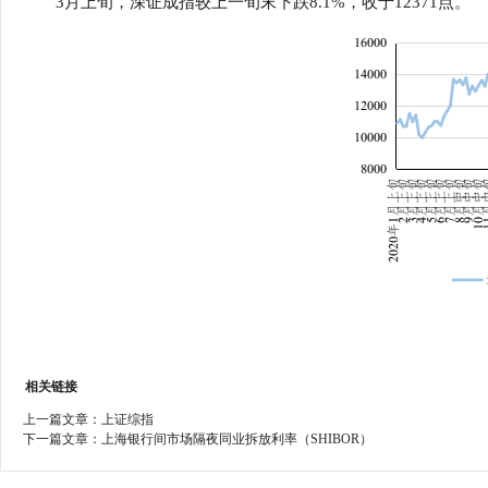
3月上旬，深证成指较上一旬末下跌8.1%，收于12371点。
行
学会章程
贸易与流
特邀研究员
价格指数
相关链接
上一篇文章：
上证综指
下一篇文章：
上海银行间市场隔夜同业拆放利率（SHIBOR）