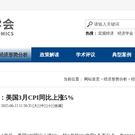
热搜：
宏观经济
经济学会
经济形势分析
政策解读
学术评议
典型案例
经济数据概览
发展改革令
优秀改革案例
地方政府
当前位置：
网站首页
>
经济形势分析
>
经
数说经济
规范性文件
世界一流企业
国有企业
：美国3月CPI同比上涨5%
经济运行与调节
规划文本
优秀论文著作
民营企业
025-06-11 11:50:35
[大]
[中]
[小]
[
收藏
]
产业发展
公告
创新高技术产业运
通知