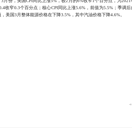
月份，美国CPI同比上涨5%，较2月的6%收窄1个百分点，为2021
行
4收窄0.3个百分点；核心CPI同比上涨5.6%，前值为5.5%；季调后
贸易与流通
政策图解
累项，美国3月整体能源价格在下降3.5%，其中汽油价格下降4.6%。
价格指数
<