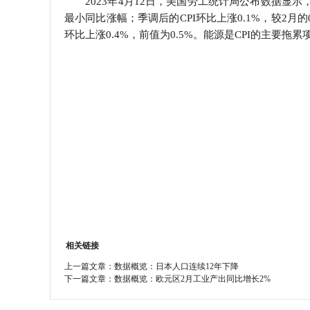
2023年4月12日，美国劳工统计局公布数据显示，3
最小同比涨幅；季调后的CPI环比上涨0.1%，较2月的0.
学会章程
环比上涨0.4%，前值为0.5%。能源是CPI的主要拖
特邀研究员
相关链接
上一篇文章：
数据概览：日本人口连续12年下降
下一篇文章：
数据概览：欧元区2月工业产出同比增长2%