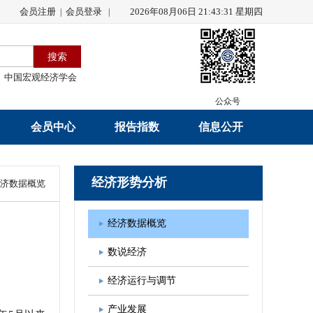
会员注册
会员登录
2026年08月06日 21:43:32 星期四
|
|
中国宏观经济学会
公众号
会员中心
报告指数
信息公开
会员名录
研究报告
学会章程
经济形势分析
济数据概览
会员注册
学会会刊
年度工作报告
经济数据概览
入会申请
数据解读
财务工作报告
数说经济
会员管理办法
指数发布
新闻发言人制度
经济运行与调节
中宏通讯
学术自律制度
产业发展