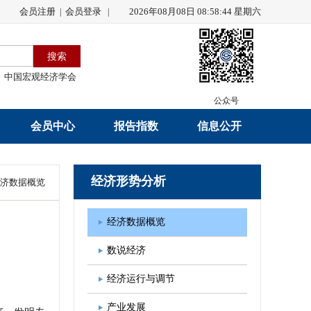
会员注册
会员登录
2026年08月08日 08:58:44 星期六
|
|
中国宏观经济学会
公众号
会员中心
报告指数
信息公开
会员名录
研究报告
学会章程
经济形势分析
济数据概览
会员注册
学会会刊
年度工作报告
经济数据概览
入会申请
数据解读
财务工作报告
数说经济
会员管理办法
指数发布
新闻发言人制度
经济运行与调节
中宏通讯
学术自律制度
产业发展