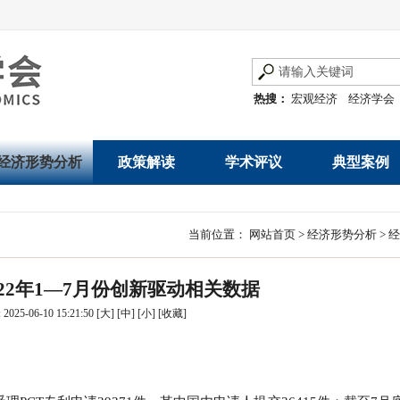
热搜：
宏观经济
经济学会
经济形势分析
政策解读
学术评议
典型案例
经济数据概览
发展改革令
优秀改革案例
地方政府
当前位置：
网站首页
>
经济形势分析
>
经
数说经济
规范性文件
世界一流企业
国有企业
22年1—7月份创新驱动相关数据
经济运行与调节
规划文本
优秀论文著作
民营企业
025-06-10 15:21:50
[大]
[中]
[小]
[
收藏
]
产业发展
公告
创新高技术产业运
通知