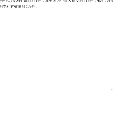
理PCT专利申请39371件，其中国内申请人提交36415件；截至7
行
明专利有效量312万件。
贸易与流通
政策图解
价格指数
<