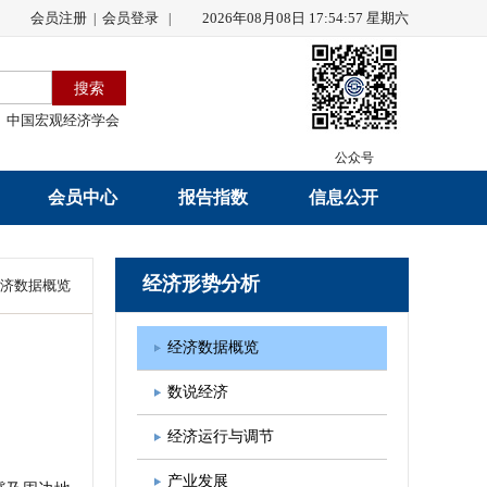
会员注册
会员登录
2026年08月08日 17:54:57 星期六
|
|
中国宏观经济学会
公众号
会员中心
报告指数
信息公开
会员名录
研究报告
学会章程
经济形势分析
济数据概览
会员注册
学会会刊
年度工作报告
经济数据概览
入会申请
数据解读
财务工作报告
数说经济
会员管理办法
指数发布
新闻发言人制度
经济运行与调节
中宏通讯
学术自律制度
产业发展