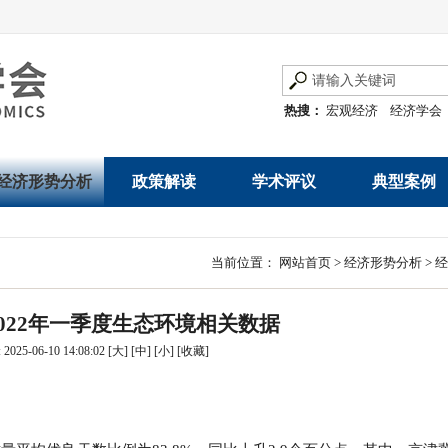
热搜：
宏观经济
经济学会
经济形势分析
政策解读
学术评议
典型案例
经济数据概览
发展改革令
优秀改革案例
地方政府
当前位置：
网站首页
>
经济形势分析
>
经
数说经济
规范性文件
世界一流企业
国有企业
022年一季度生态环境相关数据
经济运行与调节
规划文本
优秀论文著作
民营企业
025-06-10 14:08:02
[大]
[中]
[小]
[
收藏
]
产业发展
公告
创新高技术产业运
通知