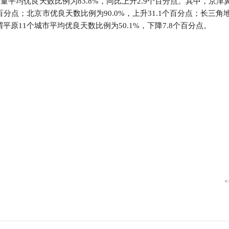
量平均优良天数比例为83.8%，同比上升2.9个百分点。其中，京津
行
4个百分点；北京市优良天数比例为90.0%，上升31.1个百分点；长三角
贸易与流通
政策图解
渭平原11个城市平均优良天数比例为50.1%，下降7.8个百分点。
价格指数
<