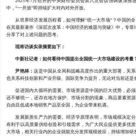
2025
年
7
月召开的中央财经委员会第六次会议强调纵深推
行
中，
“
一开放
”
即持续扩大对内对外开放。
学会章程
贸易与流
从世界经济发展历程看，如何理解
“
统一大市场
”
？中国的全
特邀研究员
价格指数
在其最新著作《深层次改革：中国经济的难题与突破》中，专章
分享了对上述问题的思考。
现将访谈实录摘要如下：
中新社记者：如何看待中国提出全国统一大市场建设的考量
尹艳林：
这是中国从全局和战略高度作出的重大部署，关系
也关系科技创新和产业升级、国际竞争力提升，无论对当前还是
促进国内大循环的需要。市场资源是中国的巨大优势，必须
还不够统一，还存在地方保护、市场分割的现象，商品要素资源
自由且低成本地销售产品至全国，为企业带来机遇。
发展新质生产力的需要。经济学原理表明，市场规模决定分
有利于以高质量供给创造和引领需求，为广大民众提供更多优质
大市场，相关行业内的企业就能充分发挥规模效应，持续增加研