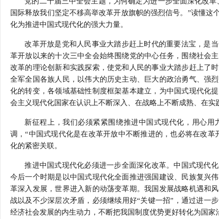
党的二十届三中全会主题，为何确定为进一步全面深化改革
行
国际释放我们坚定不移高举改革开放旗帜的强烈信号。”读懂这
学会章程
贸易与流
化为推进中国式现代化的强大力量。
特邀研究员
价格指数
改革开放是党和人民事业大踏步赶上时代的重要法宝，是当
革开放以来的十次三中全会始终围绕党的中心任务，围绕社会主
改革的理论创新和实践探索，使党和人民的事业大踏步赶上了时
全军全国各族人民，以伟大的历史主动、巨大的政治勇气、强烈
化的转变，各领域基础性制度框架基本建立，为中国式现代化提
会主义现代化国家在认识上不断深入、在战略上不断成熟、在实
新征程上，我们必须紧紧围绕推进中国式现代化，用心用力
调，“中国式现代化是在改革开放中不断推进的，也必将在改革
化的紧密关联。
推进中国式现代化必须进一步全面深化改革。中国式现代化
今后一个时期是以中国式现代化全面推进强国建设、民族复兴伟
革深入发展，世界进入新的动荡变革期。我国发展战略机遇和风
战以及不少深层次矛盾，必须继续用好“关键一招”，通过进一
经济社会发展的内生动力，不断把我国制度优势更好转化为国家