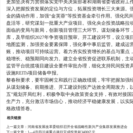
更加坚决有力贯彻落实党中央决策部署和湖南省委省政府工
深入把握投资发展的定位与方位，拓展投资增长三大来源。
金的撬动作用，加强“金芙蓉”等投资基金牵引作用。强化民
盘活等，研究谋划一批重大产业项目。强化央企投资战略拉
面临的变局与新局，创新项目管理三大环节。谋划储备环节
库，及早组织2027年争资项目预审。开工建设环节，设立
地图监测，加强资金要素保障，强化事中事后监管。建成运营
账，推动项目可持续运营。着力夯实投资增长的基点与重点
稳增长、稳预期同向发力。建立全省投资促进联系机制，主
监管平台统揽项目建设全要件审批办理，细化支持民间投资
设施REITs项目储备申报。
黎春秋要求，要牢固树立和践行正确政绩观，牢牢把握加强经
从谋划储备、前期推进、开工建设到投产达效全周期发力，
五”规划开局红利，积极争取中央政策资金支持，有效对接国
生产力，充分激活市场信心，推动经济平稳健康发展，以实际
格政绩答卷。
相关链接
上一篇文章：
河南省发展改革委组织召开全省战略性新兴产业集群发展推进会
下一篇文章：
1—4月四川省重点项目完成投资超3400亿元