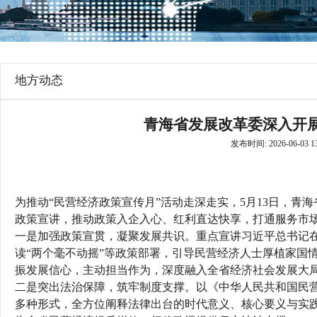
行
学会章程
贸易与流
特邀研究员
价格指数
地方动态
青海省发展改革委深入开展
发布时间: 2026-06-03 13
为推动“民营经济政策宣传月”活动走深走实，5月13日，青
政策宣讲，推动政策入企入心、红利直达快享，打通服务市场
一是加强政策宣贯，凝聚发展共识。重点宣讲习近平总书记
读“两个毫不动摇”等政策部署，引导民营经济人士厚植家国
振发展信心，主动担当作为，深度融入全省经济社会发展大
二是突出法治保障，筑牢制度支撑。以《中华人民共和国民
多种形式，全方位阐释法律出台的时代意义、核心要义与实