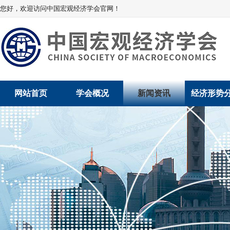
您好，欢迎访问中国宏观经济学会官网！
网站首页
学会概况
新闻资讯
经济形势
学会介绍
新闻动态
经济数据概
学术委员会
党建动态
数说经济
学会领导
学会动态
经济运行与
组织机构
会员动态
产业发展
法律顾问
地方动态
创新高技术产