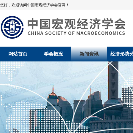
您好，欢迎访问中国宏观经济学会官网！
网站首页
学会概况
新闻资讯
经济形势
学会介绍
新闻动态
经济数据概
学术委员会
党建动态
数说经济
学会领导
学会动态
经济运行与
组织机构
会员动态
产业发展
法律顾问
地方动态
创新高技术产