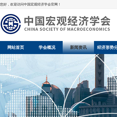
您好，欢迎访问中国宏观经济学会官网！
网站首页
学会概况
新闻资讯
经济形势
学会介绍
新闻动态
经济数据概
学术委员会
党建动态
数说经济
学会领导
学会动态
经济运行与
组织机构
会员动态
产业发展
法律顾问
地方动态
创新高技术产