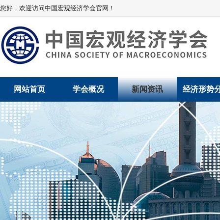
您好，欢迎访问中国宏观经济学会官网！
网站首页
学会概况
新闻资讯
经济形势
学会介绍
新闻动态
经济数据概
学术委员会
党建动态
数说经济
学会领导
学会动态
经济运行与
组织机构
会员动态
产业发展
法律顾问
地方动态
创新高技术产