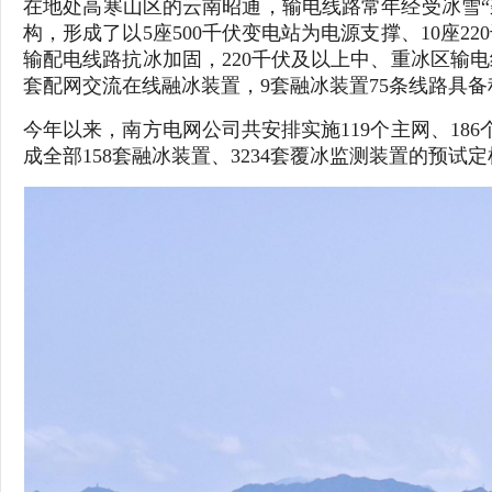
在地处高寒山区的云南昭通，输电线路常年经受冰雪“
构，形成了以5座500千伏变电站为电源支撑、10座2
输配电线路抗冰加固，220千伏及以上中、重冰区输电
套配网交流在线融冰装置，9套融冰装置75条线路具
今年以来，南方电网公司共安排实施119个主网、18
成全部158套融冰装置、3234套覆冰监测装置的预试