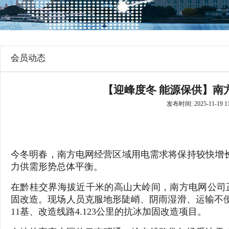
行
学会章程
贸易与流
特邀研究员
价格指数
会员动态
【迎峰度冬 能源保供】南
发布时间: 2025-11-19 11
今冬明春，南方电网经营区域用电需求将保持较快增长，
力供需形势总体平衡。
在黔桂交界海拔近千米的高山大岭间，南方电网公司正
固改造。现场人员克服地形陡峭、阴雨湿滑、运输不
11基、改造线路4.123公里的抗冰加固改造项目。