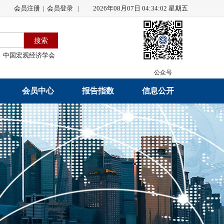
会员注册
会员登录
2026年08月07日 04:34:02 星期五
|
|
中国宏观经济学会
公众号
会员中心
报告指数
信息公开
会员名录
研究报告
学会章程
会员注册
学会会刊
年度工作报告
入会申请
数据解读
财务工作报告
会员管理办法
指数发布
新闻发言人制度
中宏通讯
学术自律制度