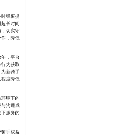
小时弹窗提
因超长时间
地，切实守
合作，降低
2年，平台
等行为获取
，为新骑手
大程度降低
杂环境下的
餐与沟通成
线下服务的
于骑手权益