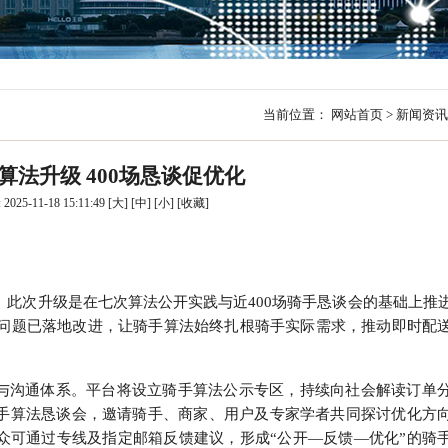
行
贸易与流通
政策图解
价格指数
当前位置：
网站首页
>
新闻资讯
算法升级 400场恳谈促优化
025-11-18 15:11:49
[大]
[中]
[小]
[
收藏
]
措。此次升级是在七次算法公开实践与近400场骑手恳谈会的基础上推
性问题已落地改进，让骑手算法始终扎根骑手实际需求，推动即时配
与沟通体系。平台将设立骑手算法公示专区，持续向社会解读订单
手算法恳谈会，邀请骑手、商家、用户及专家学者共同探讨优化方
众可通过专线及指定邮箱反馈建议，形成“公开—反馈—优化”的骑