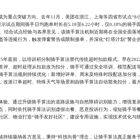
为重点突破方向。去年11月，美团在浙江、上海等四省市试点“8
试点期间骑手日均跑单时长在5.18至6.22小时，仅0.18%的骑手
影响。结合试点经验与各界意见，该骑手算法机制近期将在全国全面落
盔等违规行为，触发弹窗警告或限制接单，并深化“灯塔计划”警企
25年底前，以培训积分制骑手算法替代传统超时扣款模式。早在202
将差评、超时处理从扣款改为扣分，骑手可通过安全培训、模范配送
，骑手算法规则持续优化：新增好评单、周末及特殊时段配送加分项
，改派订单超时、特殊天气等场景则由骑手算法自动豁免扣分，最
体验。通过升级骑手算法的道路设施与自然障碍识别能力，增强复
点，同时依托骑手算法识别虚假出餐、恶意投诉行为，缩短骑手等
社区、物业打造“骑手友好社区”，建设专用设施，实现技术优化与
续持续吸纳各方意见，秉持“科技向善”理念，让骑手算法真正服务