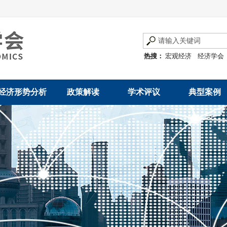
热搜：
宏观经济
经济学会
经济形势分析
政策解读
学术评议
典型案例
经济数据概览
发展改革令
优秀改革案例
地方政府
数说经济
规范性文件
世界一流企业
国有企业
经济运行与调节
规划文本
优秀论文著作
民营企业
产业发展
公告
创新高技术产业运
通知