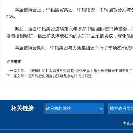
本届进博会上，中铝国贸集团、中铝物资、中铜国贸分别与
33%
。
据悉，这是中铝集团连续第六年参加中国国际进口博览会。
署包括铜精矿、铝土矿及煤炭在内的大宗商品采购协议，深化供
本届进博会期间，中铝集团与力拓集团还举行了专场签约仪
相关链接
上一篇文章：
【进博时间】采购签约金额超403亿美元！第六届进博会中国石化
下一篇文章：
国家能源集团金沙江旭龙水电站成功截流
相关链接
国家