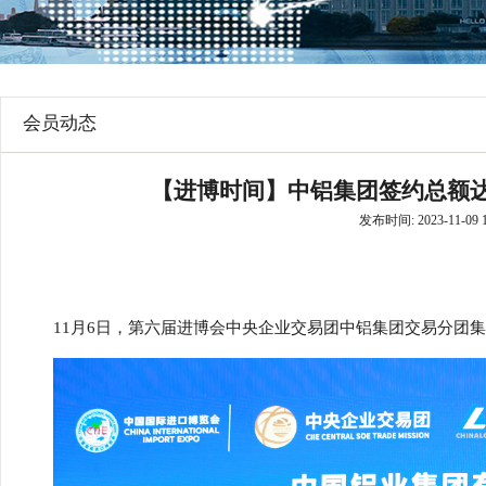
行
学会章程
贸易与流
特邀研究员
价格指数
会员动态
【进博时间】中铝集团签约总额达4
发布时间: 2023-11-09 1
11
月
6
日，第六届进博会中央企业交易团中铝集团交易分团集