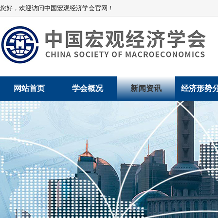
您好，欢迎访问中国宏观经济学会官网！
网站首页
学会概况
新闻资讯
经济形势
学会介绍
新闻动态
经济数据概
学术委员会
党建动态
数说经济
学会领导
学会动态
经济运行与
组织机构
会员动态
产业发展
法律顾问
地方动态
创新高技术产