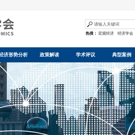
热搜：
宏观经济
经济学会
经济形势分析
政策解读
学术评议
典型案例
经济数据概览
发展改革令
优秀改革案例
地方政府
数说经济
规范性文件
世界一流企业
国有企业
经济运行与调节
规划文本
优秀论文著作
民营企业
产业发展
公告
创新高技术产业运
通知