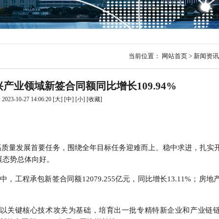
行
贸易与流通
政策图解
价格指数
当前位置：
网站首页
>
新闻资讯
产业领域新签合同额同比增长109.94%
023-10-27 14:06:20
[大]
[中]
[小]
[
收藏
]
高质量发展首要任务，围绕全年目标任务迎难而上、稳中求进，扎实
展态势总体向好。
中，工程承包新签合同额
12079.255
亿元，同比增长
13.11%
；房地
，以关键核心技术攻关为基础，培育出一批专精特新企业和产业链