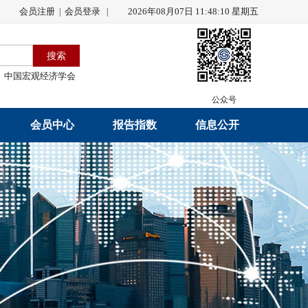
会员注册
会员登录
2026年08月07日 11:48:10 星期五
|
|
中国宏观经济学会
公众号
会员中心
报告指数
信息公开
会员名录
研究报告
学会章程
会员注册
学会会刊
年度工作报告
入会申请
数据解读
财务工作报告
会员管理办法
指数发布
新闻发言人制度
中宏通讯
学术自律制度