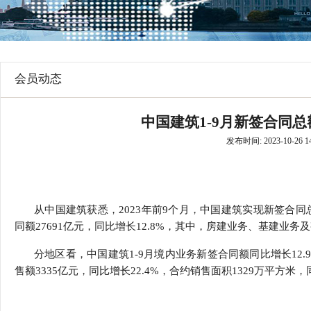
行
学会章程
贸易与流
特邀研究员
价格指数
会员动态
中国建筑1-9月新签合同总额3
发布时间: 2023-10-26 14
从中国建筑获悉，
2023
年前
9
个月，中国建筑实现新签合同
同额
27691
亿元，同比增长
12.8%
，其中，房建业务、基建业务及
分地区看，中国建筑
1-9
月境内业务新签合同额同比增长
12.
售额
3335
亿元，同比增长
22.4%
，合约销售面积
1329
万平方米，