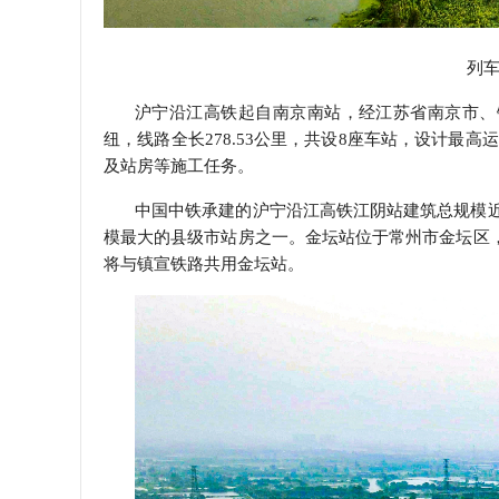
列
沪宁沿江高铁起自南京南站，经江苏省南京市、
纽，线路全长
278.53
公里，共设
8
座车站，设计最高运
及站房等施工任务。
中国中铁承建的沪宁沿江高铁江阴站建筑总规模
模最大的县级市站房之一。金坛站位于常州市金坛区
将与镇宣铁路共用金坛站。