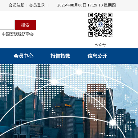
会员注册
会员登录
2026年08月06日 17:29:14 星期四
|
|
中国宏观经济学会
公众号
会员中心
报告指数
信息公开
会员名录
研究报告
学会章程
会员注册
学会会刊
年度工作报告
入会申请
数据解读
财务工作报告
会员管理办法
指数发布
新闻发言人制度
中宏通讯
学术自律制度