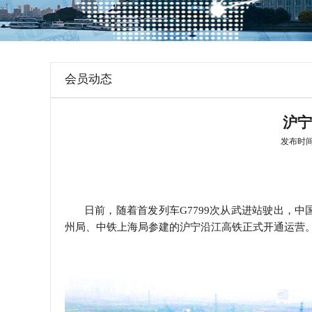
学会章程
特邀研究员
会员动态
沪宁
发布时间: 2
日前，随着首发列车
G7799
次从武进站驶出，中
州局、中铁上海局参建的沪宁沿江高铁正式开通运营