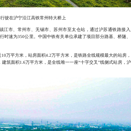
车行驶在沪宁沿江高铁常州特大桥上
镇江市、常州市、无锡市、苏州市至太仓站，通过沪苏通铁路接入
行时速为
350
公里。中国中铁有关单位承建了项目部分路基、桥隧、
近
10
万平方米，站房面积
4.2
万平方米，是铁路全线规模最大的站房，
，建筑面积
1.6
万平方米，是全线唯一一座
“
十字交叉
”
线侧式站房，沪