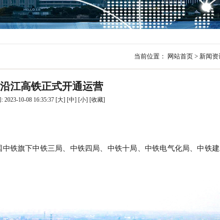
行
贸易与流通
政策图解
价格指数
当前位置：
网站首页
>
新闻资
沿江高铁正式开通运营
023-10-08 16:35:37
[大]
[中]
[小]
[
收藏
]
国中铁旗下中铁三局、中铁四局、中铁十局、中铁电气化局、中铁建
。