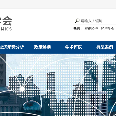
热搜：
宏观经济
经济学会
经济形势分析
政策解读
学术评议
典型案例
经济数据概览
发展改革令
优秀改革案例
地方政府
数说经济
规范性文件
世界一流企业
国有企业
经济运行与调节
规划文本
优秀论文著作
民营企业
产业发展
公告
创新高技术产业运
通知