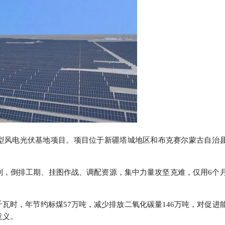
型风电光伏基地项目。项目位于新疆塔城地区和布克赛尔蒙古自治
则，倒排工期、挂图作战、调配资源，集中力量攻坚克难，仅用
6
个
千瓦时，年节约标煤
57
万吨，减少排放二氧化碳量
146
万吨，对促进
意义。