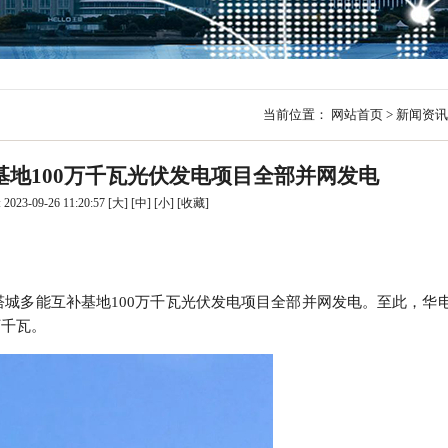
行
贸易与流通
政策图解
价格指数
当前位置：
网站首页
>
新闻资讯
地100万千瓦光伏发电项目全部并网发电
023-09-26 11:20:57
[大]
[中]
[小]
[
收藏
]
塔城多能互补基地
100
万千瓦光伏发电项目全部并网发电。至此，华
万千瓦。