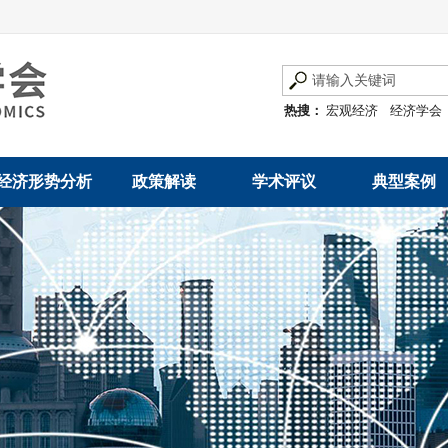
热搜：
宏观经济
经济学会
经济形势分析
政策解读
学术评议
典型案例
经济数据概览
发展改革令
优秀改革案例
地方政府
数说经济
规范性文件
世界一流企业
国有企业
经济运行与调节
规划文本
优秀论文著作
民营企业
产业发展
公告
创新高技术产业运
通知