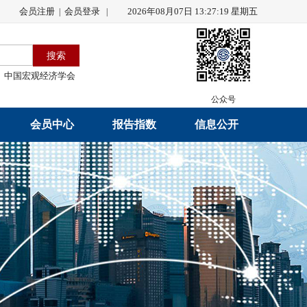
会员注册
会员登录
2026年08月07日 13:27:20 星期五
|
|
中国宏观经济学会
公众号
会员中心
报告指数
信息公开
会员名录
研究报告
学会章程
会员注册
学会会刊
年度工作报告
入会申请
数据解读
财务工作报告
会员管理办法
指数发布
新闻发言人制度
中宏通讯
学术自律制度