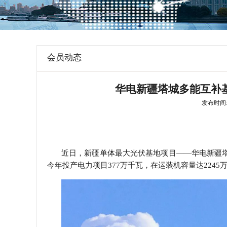
学会章程
特邀研究员
会员动态
华电新疆塔城多能互补基
发布时间: 2
近日，新疆单体最大光伏基地项目——华电新疆
今年投产电力项目
377
万千瓦，在运装机容量达
2245