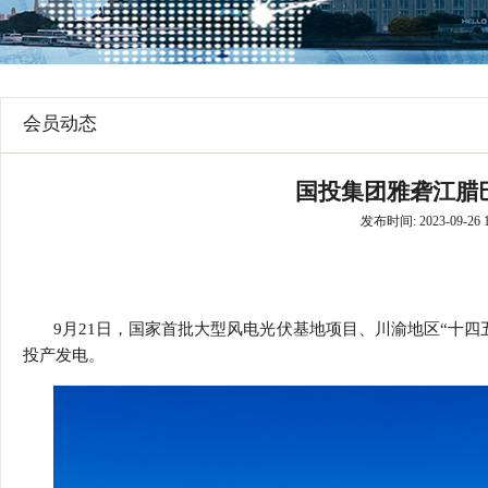
行
学会章程
贸易与流
特邀研究员
价格指数
会员动态
国投集团雅砻江腊
发布时间: 2023-09-26 1
9
月
21
日，国家首批大型风电光伏基地项目、川渝地区
“
十四
投产发电。