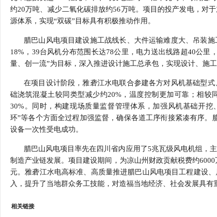
约
20
万吨、减少二氧化碳排放约
56
万吨。项目的投产发电，对于
源体系，实现
“
双碳
”
目标具有积极推动作用。
腊巴山风电项目建设施工战线长、大件运输难度大、吊装施
18%
，
39
台风机分布范围长达
78
公里，电力送出线路超
40
公里
量、创一流
”
为目标，深入推进设计施工总承包，实现设计、施工
在项目设计阶段，雅砻江水电联合参建各方对风机基础型式
础浇筑混凝土较同类型减少约
20%
，温度控制更加可靠；相较
30%
。同时，构建现场质量监督管理体系，加强风机基础开挖
环
”
等各个方面全过程加强监督，确保各道工序衔接紧凑有序。
设备一次性受电成功。
腊巴山风电项目率先在四川省内应用了
5
兆瓦级风电机组，主
制造产业链发展。项目建设期间，为凉山州财政贡献税费约
6000
元。雅砻江水电高标准、高质量推进腊巴山风电项目工程建设、
入，提升了当地群众务工技能，对造福当地经济、社会发展具有
相关链接