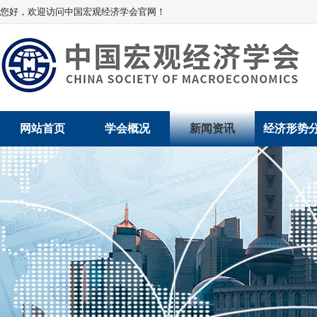
您好，欢迎访问中国宏观经济学会官网！
网站首页
学会概况
新闻资讯
经济形势
学会介绍
新闻动态
经济数据概
学术委员会
党建动态
数说经济
学会领导
学会动态
经济运行与
组织机构
会员动态
产业发展
法律顾问
地方动态
创新高技术产