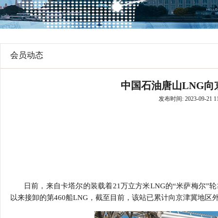
行
学会章程
贸易与流
特邀研究员
价格指数
会员动态
中国石油唐山LNG向
发布时间: 2023-09-21 11
日前，来自卡塔尔的装载着
21
万立方米
LNG
的
“
米萨梅尔
”
轮
以来接卸的第
460
船
LNG
，截至目前，该站已累计向京津冀地区