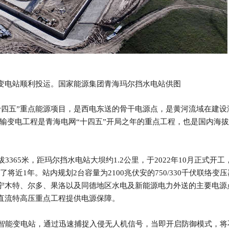
压变电站顺利投运。国家能源集团青海玛尔挡水电站供图
四五”重点能源项目，是西电东送的骨干电源点，是黄河流域在建设
输变电工程是青海电网“十四五”开局之年的重点工程，也是国内海拔3
65米，距玛尔挡水电站大坝约1.2公里，于2022年10月正式开工
将近1年。站内规划2台容量为2100兆伏安的750/330千伏联络变压
挡、宁木特、尔多、果洛以及同德地区水电及新能源电力外送的主要电源
”直流特高压重点工程提供电源保障。
能变电站，通过迅速捕捉入侵无人机信号，当即开启防御模式，将