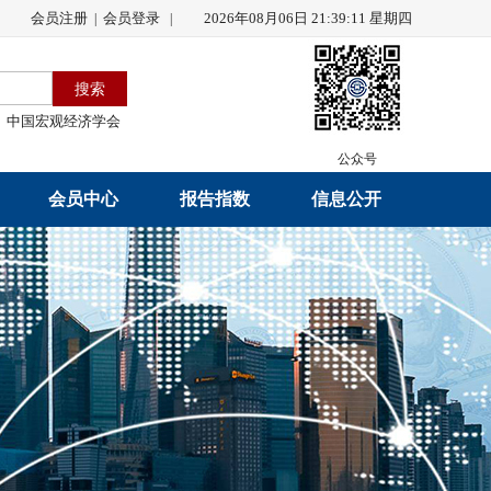
会员注册
会员登录
2026年08月06日 21:39:12 星期四
|
|
中国宏观经济学会
公众号
会员中心
报告指数
信息公开
会员名录
研究报告
学会章程
会员注册
学会会刊
年度工作报告
入会申请
数据解读
财务工作报告
会员管理办法
指数发布
新闻发言人制度
中宏通讯
学术自律制度