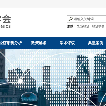
热搜：
宏观经济
经济学会
经济形势分析
政策解读
学术评议
典型案例
经济数据概览
发展改革令
优秀改革案例
地方政府
数说经济
规范性文件
世界一流企业
国有企业
经济运行与调节
规划文本
优秀论文著作
民营企业
产业发展
公告
创新高技术产业运
通知