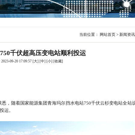
行
贸易与流通
政策图解
价格指数
当前位置：
网站首页
>
新闻资讯
750千伏超高压变电站顺利投运
023-09-20 17:09:57
[大]
[中]
[小]
[
收藏
]
悉，随着国家能源集团青海玛尔挡水电站750千伏云杉变电站全站
式投运。